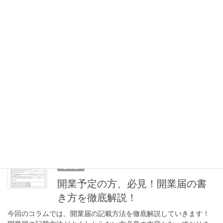
2025年9月14日
コラム
青色申告ってした方がいいの？青
色申告のメリット・デメリット解
説！
所得税の青色申告と白色申告の違い 個人事業主の方が確定申告を
する際に選べるのが「青色申告」と「白色申告」です。どちらを
選ぶかによって必要な帳簿や受けられる税制上の優遇措置が異な
ります。ここでは、その違いや青色申告のメリッ […]
2025年9月12日
コラム
開業予定の方、必見！開業届の書
き方を徹底解説！
今回のコラムでは、開業届の記載方法を徹底解説していきます！